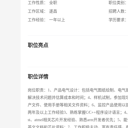
工作性质：
全职
职位类别
工作区域：
遂昌
招聘人数
工作经验：
一年以上
学历要求
职位亮点
职位详情
岗位职责：1、产品电气设计：包括电气图纸绘制、电气
解决技术问题并估算成本和时间；4、样机试制，参加现
产文件、使用手册等相关文件资料；6、监控产品使用以提
两年及以上工作经验3、熟练掌握C∕C++程序设计语言；4、熟悉主流
st、atmel相关芯片开发经验、熟悉arm开发者优先；5、能
英文文档和芯片资料；7、工作积极主动，富有责任感，