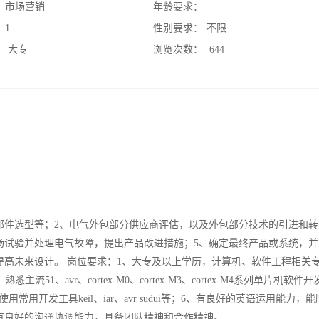
：
市场营销
年龄要求：
：
1
性别要求：
不限
：
大专
浏览次数：
644
部件选型等；2、电气外包部分供应商评估，以及外包部分技术的引进和转
场试验并处理电气故障，提出产品改进措施；5、确定最终产品或系统，并
高未来设计。 岗位要求：1、大专及以上学历，计算机、软件工程相关专
51、avr、cortex-M0、cortex-M3、cortex-M4系列单片机软件
使用常用开发工具keil、iar、avr sudui等；6、有良好的英语运用能力，
有良好的沟通协调能力，具备团队精神和合作精神。