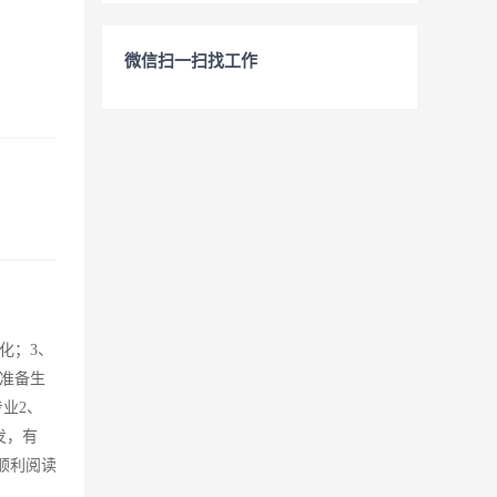
微信扫一扫找工作
化；3、
准备生
业2、
开发，有
能顺利阅读