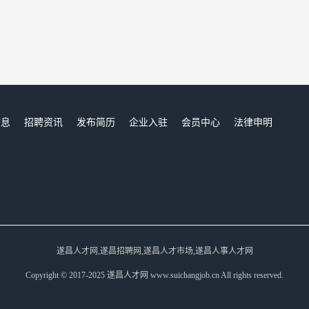
信息
招聘资讯
发布简历
企业入驻
会员中心
法律申明
们
遂昌人才网,遂昌招聘网,遂昌人才市场,遂昌人事人才网
Copyright © 2017-2025 遂昌人才网 www.suichangjob.cn All rights reserved.