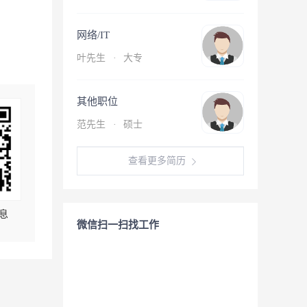
网络/IT
叶先生
·
大专
其他职位
范先生
·
硕士
查看更多简历
息
微信扫一扫找工作