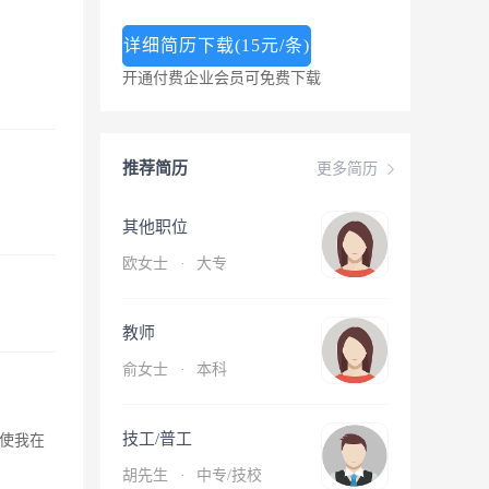
详细简历下载(15元/条)
开通付费企业会员可免费下载
推荐简历
更多简历
其他职位
欧女士
·
大专
教师
俞女士
·
本科
技工/普工
使我在
胡先生
·
中专/技校