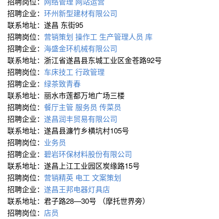
招聘岗位：
网络管理
网站运营
招聘企业：
环州新型建材有限公司
联系地址：遂昌 东街95
招聘岗位：
营销策划 操作工
生产管理人员 库
招聘企业：
海盛金环机械有限公司
联系地址：浙江省遂昌县东城工业区金苍路92号
招聘岗位：
车床技工
行政管理
招聘企业：
绿茶致青春
联系地址：丽水市莲都万地广场三楼
招聘岗位：
餐厅主管
服务员
传菜员
招聘企业：
遂昌润丰贸易有限公司
联系地址：遂昌县濂竹乡横坑村105号
招聘岗位：
业务员
招聘企业：
碧岩环保材料股份有限公司
联系地址：遂昌上江工业园区炭缘路15号
招聘岗位：
营销精英
电工
文案策划
招聘企业：
遂昌王邦电器灯具店
联系地址：君子路28—30号 （摩托世界旁）
招聘岗位：
店员