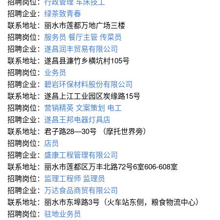
招聘岗位：
行政管理
车床技工
招聘企业：
绿茶致青春
联系地址：丽水市莲都万地广场三楼
招聘岗位：
服务员
餐厅主管
传菜员
招聘企业：
遂昌润丰贸易有限公司
联系地址：遂昌县濂竹乡横坑村105号
招聘岗位：
业务员
招聘企业：
碧岩环保材料股份有限公司
联系地址：遂昌上江工业园区炭缘路15号
招聘岗位：
营销精英
文案策划
电工
招聘企业：
遂昌王邦电器灯具店
联系地址：君子路28—30号 （摩托世界旁）
招聘岗位：
店员
招聘企业：
盛康工程管理有限公司
联系地址：丽水市莲都区万丰北路72号6室606-608室
招聘岗位：
监理工程师
监理员
招聘企业：
万达食品商贸有限公司
联系地址：丽水市东埠路3号（火车站东侧，粮食物流中心）
招聘岗位：
驻地业务员